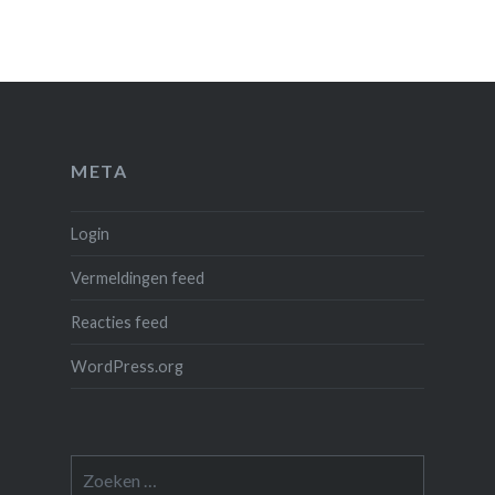
META
Login
Vermeldingen feed
Reacties feed
WordPress.org
Zoeken
naar: