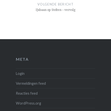
VOLGENDE BERICHT
IJsbaan op Stelten – vervolg
META
Login
Vermeldingen feed
Reacties feed
WordPress.org