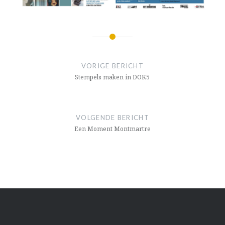
Bericht
navigatie
VORIGE BERICHT
Stempels maken in DOK5
VOLGENDE BERICHT
Een Moment Montmartre