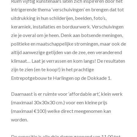
Ruim vijftig kunstenaars laten zich inspireren door het
intrigerende thema ‘verschuivingen’ en brengen dat tot
uitdrukking in hun schilderijen, beelden, foto’s,
keramiek, installaties en borduurwerk. Verschuivingen
zie je overal om je heen. Denk aan botsende meningen,
politieke en maatschappelijke stromingen, maar ook de
altijd aanwezige getijden van de zee, een veranderend
klimaat… Laat je verrassen en kom langs! De resultaten
zijn te zien (en te koop!) in het prachtige
Entrepotgebouw te Harlingen op de Dokkade 1.
Daarnaast is er ruimte voor ‘affordable art’, klein werk
(maximaal 30x30x30 cm.) voor een kleine prijs
(maximaal €100) welke direct meegenomen kan
worden.
De expositie is alle drie dagen geopend van 11.00 tot